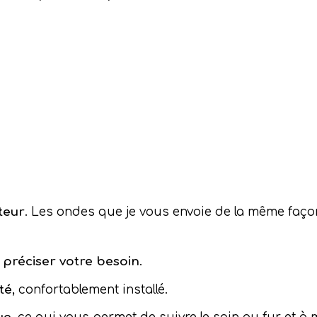
ins avec Anne-Marie. Je la recommande chaude
ses soins.
itude ce soir ! Ton soin et tes mots m’ont fait
teur
. Les ondes que je vous envoie de la même façon 
ssi et surtout de la confiance.
ard, tu es la bonne personne sur ma route du 
r
préciser votre besoin
.
té
, confortablement installé.
re écoute et votre soin ainsi que vos bons co