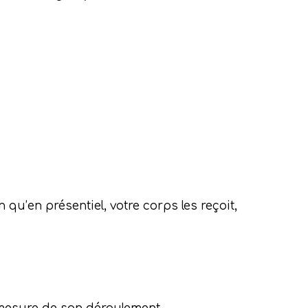
ment. J’apprécie sa douceur, son
Lire la suite
 un bien incroyable… j’ai récupéré
qu’en présentiel, votre corps les reçoit,
Lire la suite
moment ! Merci merci.
nseils. Comme d’habitude, cela me