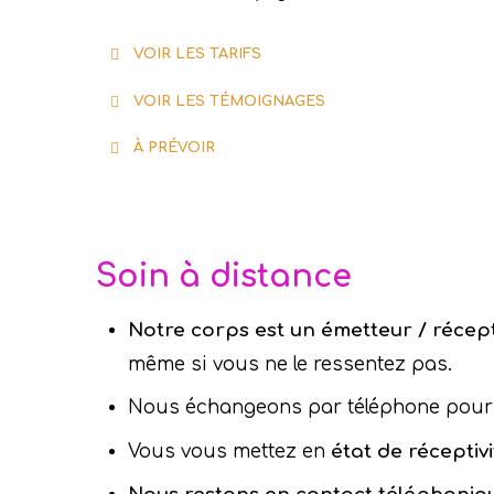
VOIR LES TARIFS
VOIR LES TÉMOIGNAGES
J’ai réalisé plusieurs so
À PRÉVOIR
empathie et la qualité de 
Isabelle
Soin à distance
Anne-Marie
Un mot de très grande grat
Notre corps est un émetteur / récep
même si vous ne le ressentez pas.
de l’énergie certes mais au
Rien n’est le fruit du has
Nous échangeons par téléphone pou
Anne-Marie
Vous vous mettez en
état de réceptivi
Laurence
Je vous remercie pour vot