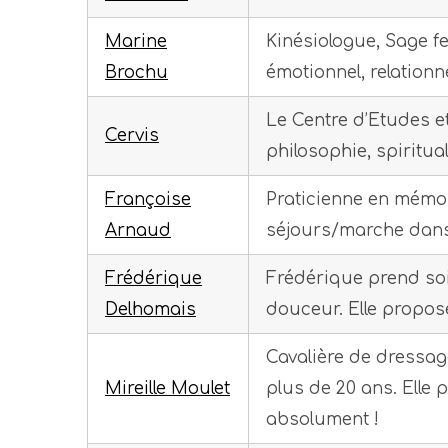
Marine
Kinésiologue, Sage f
Brochu
émotionnel, relationn
Le Centre d’Etudes e
Cervis
philosophie, spiritua
Françoise
Praticienne en mémoir
Arnaud
séjours/marche dans
Frédérique
Frédérique prend soi
Delhomais
douceur. Elle propose
Cavalière de dressag
Mireille Moulet
plus de 20 ans. Elle
absolument !