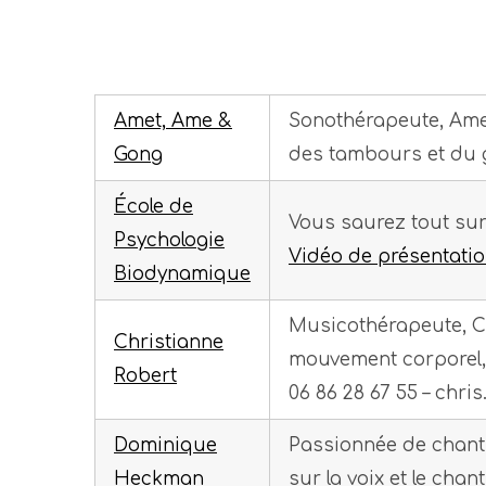
Amet, Ame &
Sonothérapeute, Amet 
Gong
des tambours et du go
École de
Vous saurez tout sur
Psychologie
Vidéo de présentati
Biodynamique
Musicothérapeute, Ch
Christianne
mouvement corporel, 
Robert
06 86 28 67 55 – chr
Dominique
Passionnée de chant,
Heckman
sur la voix et le chant